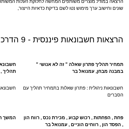
הרצאה במודל מוצרים משותפים המחשה לחלוקת העלות המשותפת
שונים וחישוב ערך מימוש נטו לשם בדיקת כדאיות הייצור,
הרצאות חשבונאות פיננסית - 9 הדרכות
תמחיר תהליך פתרון שאלה " זה לא אנושי "
חשבונאות
במבנה מבחן, עמנואל בר
תהליך , 
חשבונאות ניהולית : פתרון שאלות בתמחיר תהליך עם
חשבונאות
הסברים
פחת , הפחתות , רכוש קבוע , מכירת נכס , רווח הון
המשך רוו
, הפסד הון , רווחים הוניים , עמנואל בר