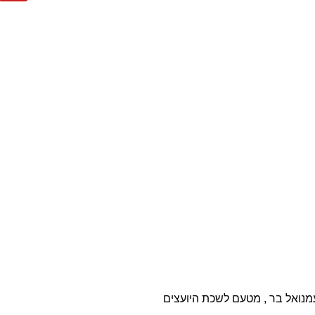
עץ מוסמך cmc בנלאומי לעמנואל בר , מטעם לשכת היועצים